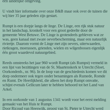
een landelijke omgeving.
U vindt hier informatie over onze B&B maar ook over de tuinen die
wij hier 35 jaar geleden zijn gestart.
Rumpt is een dorpje langs de linge. De Linge, een rijk stuk natuur
in het landschap, kronkelt voor een groot gedeelte door de
gemeente West Betuwe. De Linge is grotendeels gebleven wat ze
was, geen kanaal met zware oeverbescherming, maar een natuurlijk
riviertje. Daarom vormt de Linge met zijn oevers, uiterwaarden,
rietkragen, moerassen, grienden, wielen en wilgenbossen eigenlijk
één groot waardevol natuurgebied.
Reeds omstreeks het jaar 960 wordt Rumpt (als Rumpst) vermeld in
een lijst van bezittingen van de St. Maartenskerk te Utrecht (Sloet,
Oorkondenb., nr. 96). In de loop van de geschiedenis komen we dit
dorp ondermeer ook tegen onder benamingen als Rumede, Romde
en Rumt. De Heerlijkheid, die alleen het dorp Rumpt omvatte,
schijnt evenals Gellicum later te hebben behoord tot het Land van
Arkel.
In een oorkonde van 1 augustus 1341 wordt voor het eerst melding
gemaakt van het Huis te Rumpt.
Door Ricoud van Heeswijk, proost van St. Pieter te Utrecht werd